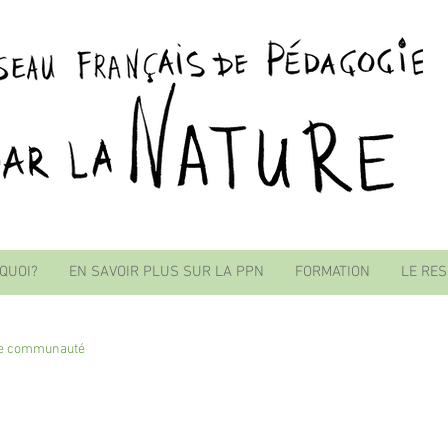
 QUOI?
EN SAVOIR PLUS SUR LA PPN
FORMATION
LE RE
re communauté