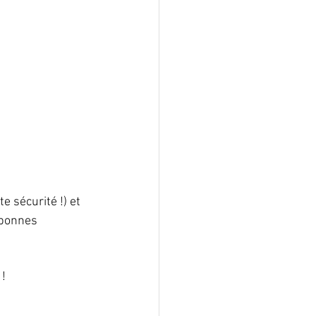
 sécurité !) et 
 bonnes 
! 