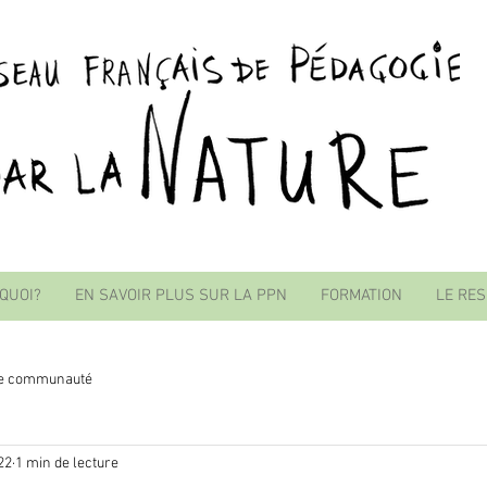
 QUOI?
EN SAVOIR PLUS SUR LA PPN
FORMATION
LE RE
re communauté
22
1 min de lecture