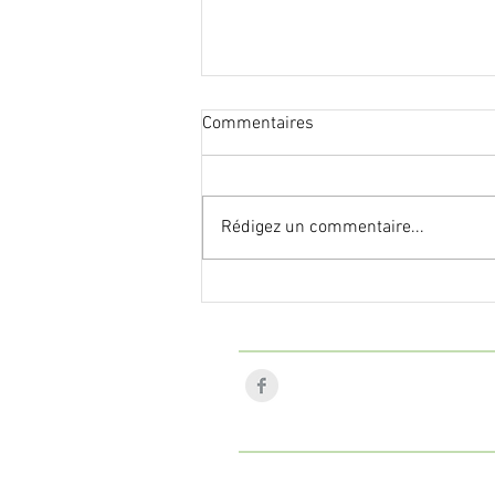
Commentaires
Rédigez un commentaire...
Notre boîte à outils
Suivez Julie Martin :