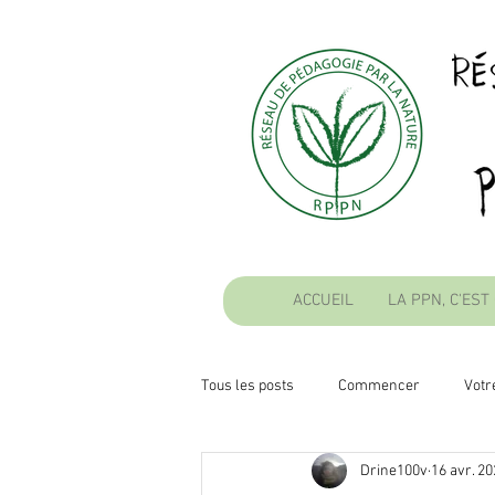
ACCUEIL
LA PPN, C'EST
Tous les posts
Commencer
Vot
Drine100v
16 avr. 2