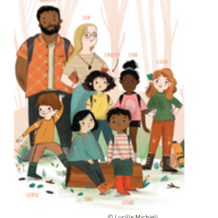
                                                                                                                                 © Lucille Michieli