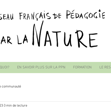
 QUOI?
EN SAVOIR PLUS SUR LA PPN
FORMATION
LE RE
re communauté
023
3 min de lecture