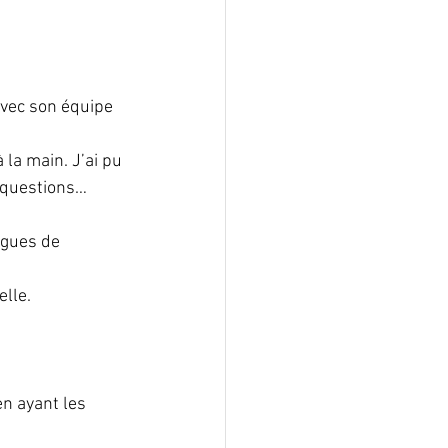
avec son équipe 
 la main. J’ai pu 
s questions…
ogues de 
lle. 
en ayant les 