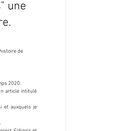
s" une
re.
histoire de 
mps 2020.
Confinée dans mon appartement, je suis tombée un jour dans la presse sur un article intitulé 
 et auxquels je 
. 
orest Schools 
et 