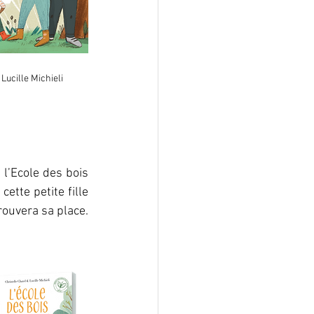
        © Lucille Michieli
l’Ecole des bois 
ette petite fille 
timide, inquiète à l’idée de ne pas se faire des amis, trouvera sa place. 