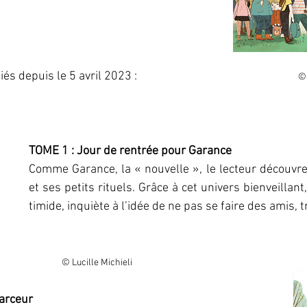
és depuis le 5 avril 2023 : 
                                                                     
TOME 1 : Jour de rentrée pour Garance 
Comme Garance, la « nouvelle », le lecteur découvre 
et ses petits rituels. Grâce à cet univers bienveillant, c
                © Lucille Michieli
farceur 