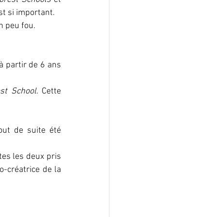
t si important. 
n peu fou.
à partir de 6 ans 
st School
. Cette 
out de suite été 
es les deux pris 
contact avec Julie Ricard, co-fondatrice du réseau Pédagogie par la Nature et co-créatrice de la 