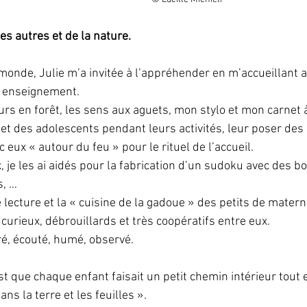
es autres et de la nature.
 monde, Julie m’a invitée à l’appréhender en m’accueillant 
t enseignement. 
ours en forêt, les sens aux aguets, mon stylo et mon carnet à
et des adolescents pendant leurs activités, leur poser de
 eux « autour du feu » pour le rituel de l’accueil.
x, je les ai aidés pour la fabrication d’un sudoku avec des b
s, …
ne lecture et la « cuisine de la gadoue » des petits de materne
 curieux, débrouillards et très coopératifs entre eux. 
ré, écouté, humé, observé. 
st que chaque enfant faisait un petit chemin intérieur tout 
ns la terre et les feuilles ». 