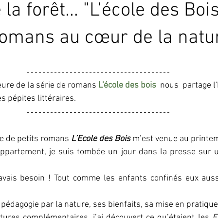
 la forêt... "L'école des Boi
romans au cœur de la natu
eure de la série de romans 
L'école des bois
  nous  partage l'
es pépites littéraires. 
rie de petits romans 
L’Ecole des Bois
 m’est venue au printe
 avais besoin ! Tout comme les enfants confinés eux aussi
a pédagogie par la nature, ses bienfaits, sa mise en pratique
tures complémentaires, j’ai découvert ce qu’étaient les
 F